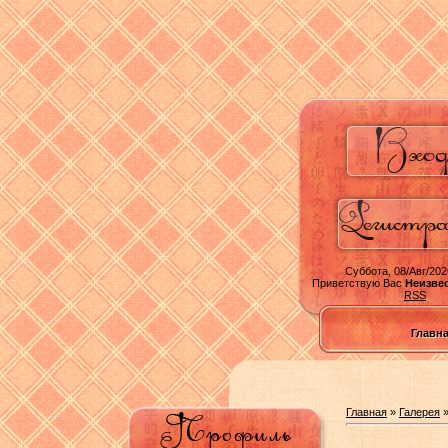
Суббота, 08/Авг/202
Приветствую Вас
Неизве
RSS
Главн
Главная
»
Галерея