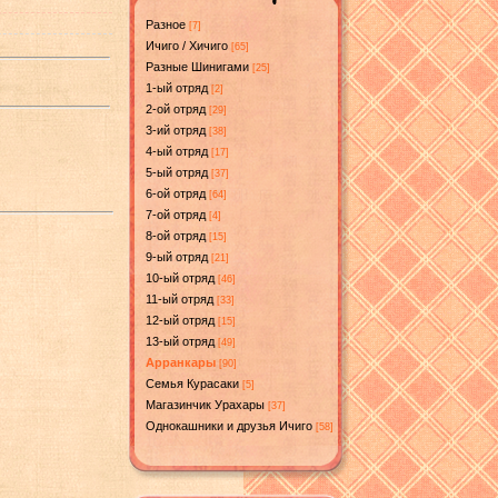
Разное
[7]
Ичиго / Хичиго
[65]
Разные Шинигами
[25]
1-ый отряд
[2]
2-ой отряд
[29]
3-ий отряд
[38]
4-ый отряд
[17]
5-ый отряд
[37]
6-ой отряд
[64]
7-ой отряд
[4]
8-ой отряд
[15]
9-ый отряд
[21]
10-ый отряд
[46]
11-ый отряд
[33]
12-ый отряд
[15]
13-ый отряд
[49]
Арранкары
[90]
Семья Курасаки
[5]
Магазинчик Урахары
[37]
Однокашники и друзья Ичиго
[58]