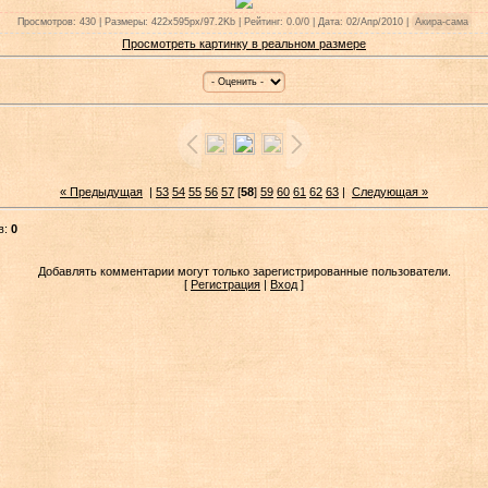
Просмотров: 430 | Размеры: 422x595px/97.2Kb | Рейтинг: 0.0/0 | Дата: 02/Апр/2010 |
Акира-сама
Просмотреть картинку в реальном размере
« Предыдущая
|
53
54
55
56
57
[
58
]
59
60
61
62
63
|
Следующая »
в:
0
Добавлять комментарии могут только зарегистрированные пользователи.
[
Регистрация
|
Вход
]