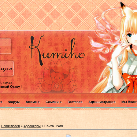
6, 08:30
стный Отаку
|
ая
Форум
Аниме >
Ссылки >
Гостевая
Администрация
Мы Вконт
»
Блич/Bleach
»
Арранкары
» Свита Нэлл