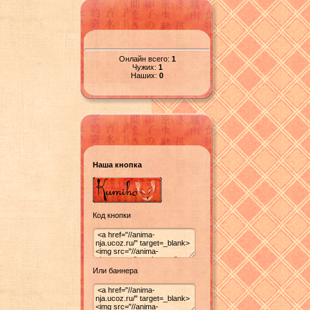
Онлайн всего:
1
Чужих:
1
Наших:
0
Наша кнопка
Код кнопки
Или баннера