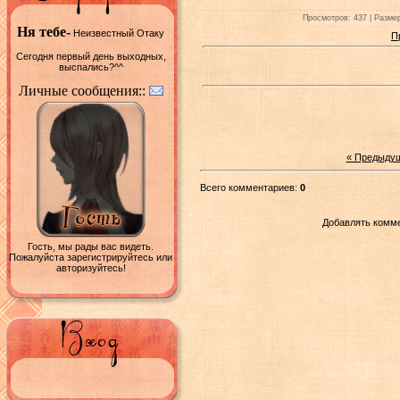
Просмотров: 437 | Размер
Ня тебе-
Неизвестный Отаку
П
Сегодня первый день выходных,
выспались?^^
Личные сообщения::
« Предыду
Всего комментариев:
0
Добавлять комме
Гость, мы рады вас видеть.
Пожалуйста зарегистрируйтесь или
авторизуйтесь!