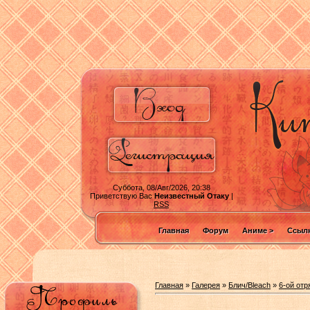
Суббота, 08/Авг/2026, 20:38
Приветствую Вас
Неизвестный Отаку
|
RSS
Главная
Форум
Аниме >
Ссылк
Главная
»
Галерея
»
Блич/Bleach
»
6-ой отр