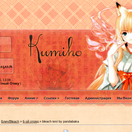
, 13:08
стный Отаку
|
ая
Форум
Аниме >
Ссылки >
Гостевая
Администрация
Мы Вконт
»
Блич/Bleach
»
6-ой отряд
» bleach test by pandabaka