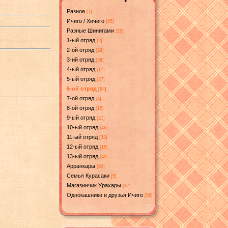
Разное
[7]
Ичиго / Хичиго
[65]
Разные Шинигами
[25]
1-ый отряд
[2]
2-ой отряд
[29]
3-ий отряд
[38]
4-ый отряд
[17]
5-ый отряд
[37]
6-ой отряд
[64]
7-ой отряд
[4]
8-ой отряд
[15]
9-ый отряд
[21]
10-ый отряд
[46]
11-ый отряд
[33]
12-ый отряд
[15]
13-ый отряд
[49]
Арранкары
[90]
Семья Курасаки
[5]
Магазинчик Урахары
[37]
Однокашники и друзья Ичиго
[58]