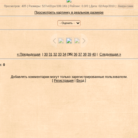
Просмотров: 405 | Размеры: 527x431px/199.1Kb | Рейтинг: 0.0/0 | Дата: 02/Апр/2010 |
Акира-сама
Просмотреть картинку в реальном размере
« Предыдущая
|
30
31
32
33
34
[
35
]
36
37
38
39
40
|
Следующая »
в:
0
Добавлять комментарии могут только зарегистрированные пользователи.
[
Регистрация
|
Вход
]