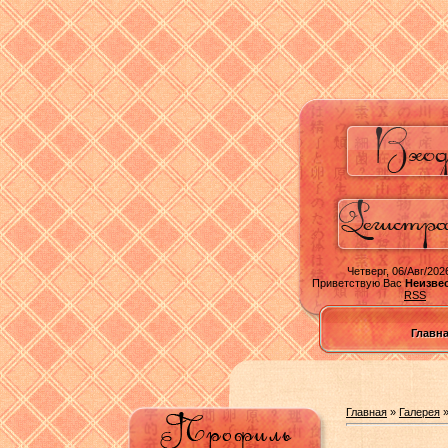
Четверг, 06/Авг/2026
Приветствую Вас
Неизве
RSS
Главн
Главная
»
Галерея