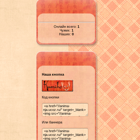
Онлайн всего:
1
Чужих:
1
Наших:
0
Наша кнопка
Код кнопки
Или баннера