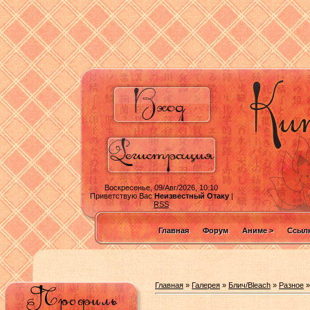
Воскресенье, 09/Авг/2026, 10:10
Приветствую Вас
Неизвестный Отаку
|
RSS
Главная
Форум
Аниме >
Ссылк
Главная
»
Галерея
»
Блич/Bleach
»
Разное
»