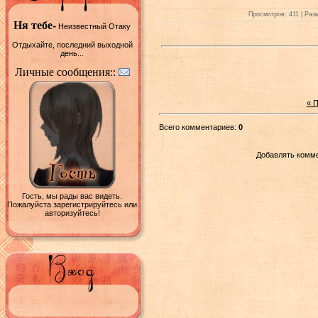
Просмотров: 411 | Разм
Ня тебе-
Неизвестный Отаку
Отдыхайте, последний выходной
день...
Личные сообщения::
« 
Всего комментариев:
0
Добавлять комме
Гость, мы рады вас видеть.
Пожалуйста зарегистрируйтесь или
авторизуйтесь!