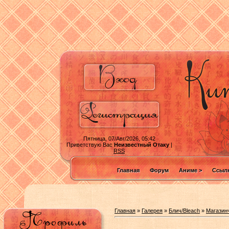
Пятница, 07/Авг/2026, 05:42
Приветствую Вас
Неизвестный Отаку
|
RSS
Главная
Форум
Аниме >
Ссылк
Главная
»
Галерея
»
Блич/Bleach
»
Магазин