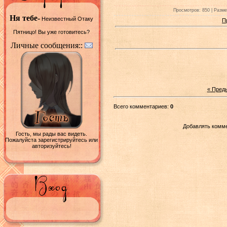
Просмотров: 850 | Размер
Ня тебе-
Неизвестный Отаку
П
Пятницо! Вы уже готовитесь?
Личные сообщения::
« Пред
Всего комментариев:
0
Добавлять комме
Гость, мы рады вас видеть.
Пожалуйста зарегистрируйтесь или
авторизуйтесь!