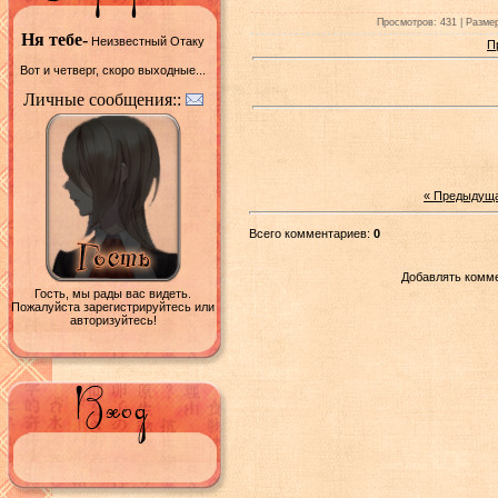
Просмотров: 431 | Размер
Ня тебе-
Неизвестный Отаку
П
Вот и четверг, скоро выходные...
Личные сообщения::
« Предыдущ
Всего комментариев:
0
Добавлять комме
Гость, мы рады вас видеть.
Пожалуйста зарегистрируйтесь или
авторизуйтесь!