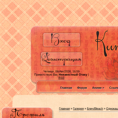
Четверг, 06/Авг/2026, 16:59
Приветствую Вас
Неизвестный Отаку
|
RSS
Главная
Форум
Аниме >
Ссылк
Главная
»
Галерея
»
Блич/Bleach
»
Однокаш