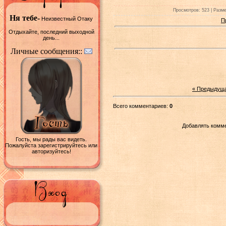
Просмотров: 523 | Разме
Ня тебе-
Неизвестный Отаку
П
Отдыхайте, последний выходной
день...
Личные сообщения::
« Предыдущ
Всего комментариев:
0
Добавлять комме
Гость, мы рады вас видеть.
Пожалуйста зарегистрируйтесь или
авторизуйтесь!