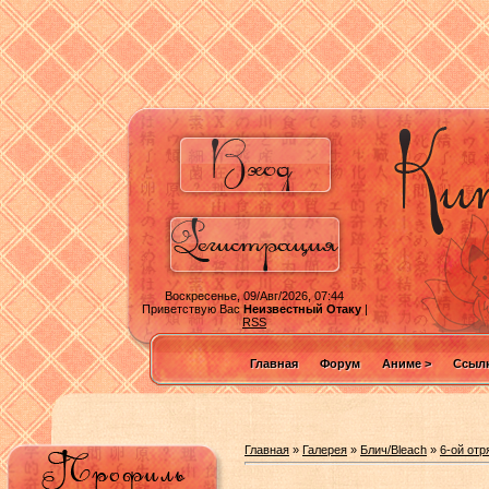
Воскресенье, 09/Авг/2026, 07:44
Приветствую Вас
Неизвестный Отаку
|
RSS
Главная
Форум
Аниме >
Ссылк
Главная
»
Галерея
»
Блич/Bleach
»
6-ой отр