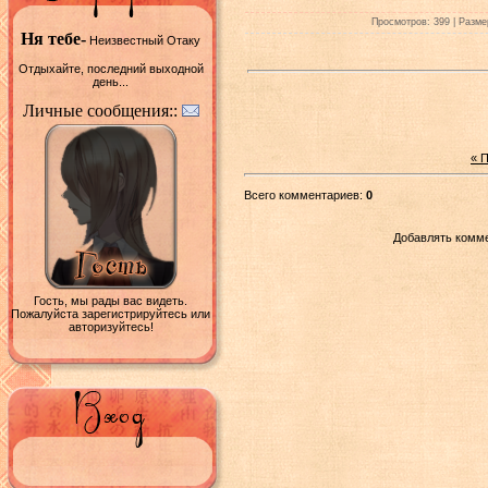
Просмотров: 399 | Размер
Ня тебе-
Неизвестный Отаку
Отдыхайте, последний выходной
день...
Личные сообщения::
« 
Всего комментариев:
0
Добавлять комме
Гость, мы рады вас видеть.
Пожалуйста зарегистрируйтесь или
авторизуйтесь!