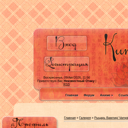
Воскресенье, 09/Авг/2026, 11:56
Приветствую Вас
Неизвестный Отаку
|
RSS
Главная
Форум
Аниме >
Ссылк
Главная
»
Галерея
»
Рыцарь Вампир/ Vampir