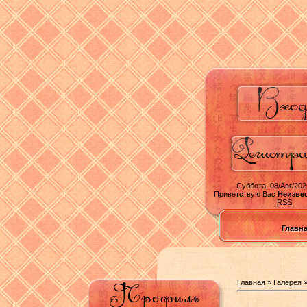
Суббота, 08/Авг/202
Приветствую Вас
Неизве
RSS
Главн
Главная
»
Галерея