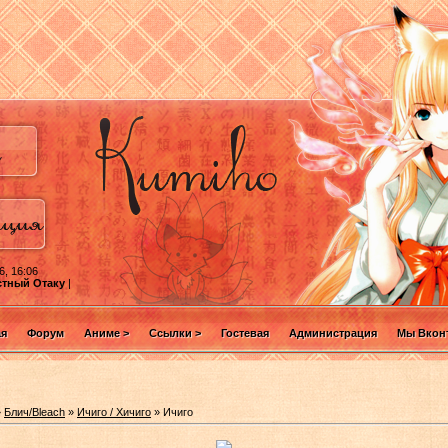
6, 16:06
стный Отаку
|
ая
Форум
Аниме >
Ссылки >
Гостевая
Администрация
Мы Вконт
»
Блич/Bleach
»
Ичиго / Хичиго
» Ичиго