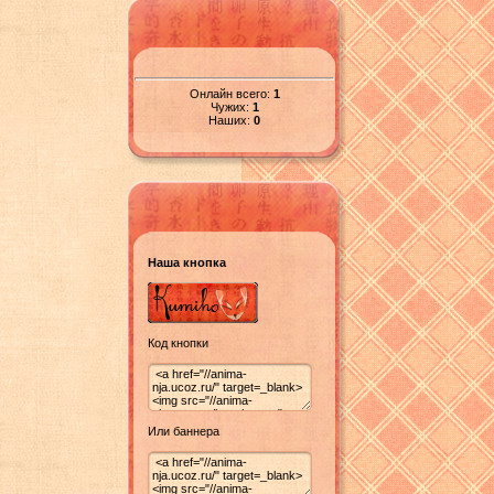
Онлайн всего:
1
Чужих:
1
Наших:
0
Наша кнопка
Код кнопки
Или баннера