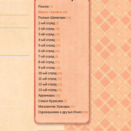
Разное
[7]
Ичиго / Хичиго
[65]
Разные Шинигами
[25]
1-ый отряд
[2]
2-ой отряд
[29]
3-ий отряд
[38]
4-ый отряд
[17]
5-ый отряд
[37]
6-ой отряд
[64]
7-ой отряд
[4]
8-ой отряд
[15]
9-ый отряд
[21]
10-ый отряд
[46]
11-ый отряд
[33]
12-ый отряд
[15]
13-ый отряд
[49]
Арранкары
[90]
Семья Курасаки
[5]
Магазинчик Урахары
[37]
Однокашники и друзья Ичиго
[58]