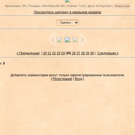
Просмотров: 501 | Размеры: 600x500px/64.0Kb | Рейтинг: 5.0/2 | Дата: 01/Апр/2010 |
Акира-сама
Просмотреть картинку в реальном размере
« Предыдущая
|
20
21
22
23
24
[
25
]
26
27
28
29
30
|
Следующая »
в:
0
Добавлять комментарии могут только зарегистрированные пользователи.
[
Регистрация
|
Вход
]