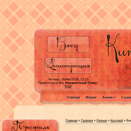
Четверг, 06/Авг/2026, 22:23
Приветствую Вас
Неизвестный Отаку
|
RSS
Главная
Форум
Аниме >
Ссылк
Главная
»
Галерея
»
Разное
»
Косплей
» Во