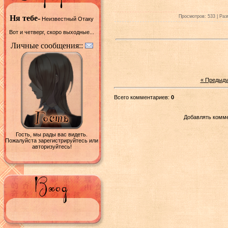
Просмотров: 533 | Раз
Ня тебе-
Неизвестный Отаку
Вот и четверг, скоро выходные...
Личные сообщения::
« Предыд
Всего комментариев:
0
Добавлять комме
Гость, мы рады вас видеть.
Пожалуйста зарегистрируйтесь или
авторизуйтесь!