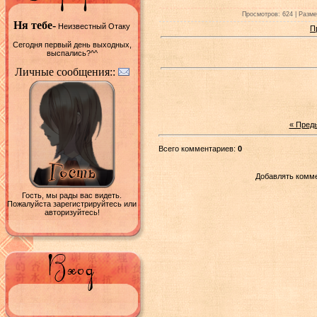
Просмотров: 624 | Размер
Ня тебе-
Неизвестный Отаку
П
Сегодня первый день выходных,
выспались?^^
Личные сообщения::
« Пред
Всего комментариев:
0
Добавлять комме
Гость, мы рады вас видеть.
Пожалуйста зарегистрируйтесь или
авторизуйтесь!