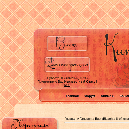
Суббота, 08/Авг/2026, 10:33
Приветствую Вас
Неизвестный Отаку
|
RSS
Главная
Форум
Аниме >
Ссылк
Главная
»
Галерея
»
Блич/Bleach
»
8-ой отр