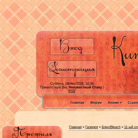
Суббота, 08/Авг/2026, 10:39
Приветствую Вас
Неизвестный Отаку
|
RSS
Главная
Форум
Аниме >
Ссылк
Главная
»
Галерея
»
Блич/Bleach
»
11-ый от