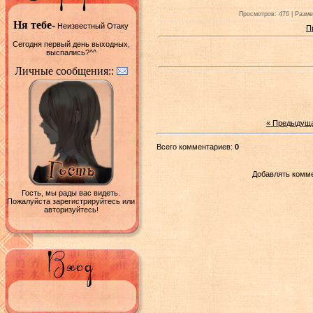
Просмотров: 476 | Размер
Ня тебе-
Неизвестный Отаку
П
Сегодня первый день выходных,
выспались?^^
Личные сообщения::
« Предыдущ
Всего комментариев:
0
Добавлять комме
Гость, мы рады вас видеть.
Пожалуйста зарегистрируйтесь или
авторизуйтесь!