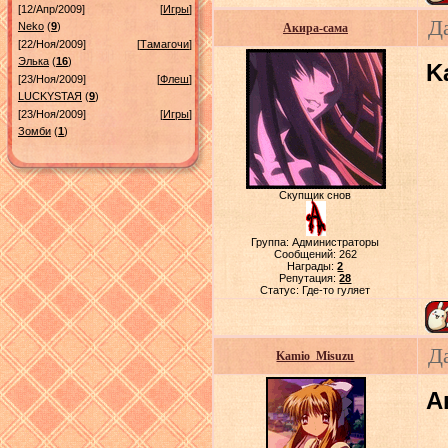
[12/Апр/2009]
[
Игры
]
Д
Neko
(
9
)
Акира-сама
[22/Ноя/2009]
[
Тамагочи
]
Элька
(
16
)
K
[23/Ноя/2009]
[
Флеш
]
LUСKYSTAЯ
(
9
)
[23/Ноя/2009]
[
Игры
]
Зомби
(
1
)
Скупщик снов
Группа: Администраторы
Сообщений:
262
Награды:
2
Репутация:
28
Статус:
Где-то гуляет
Д
Kamio_Misuzu
А