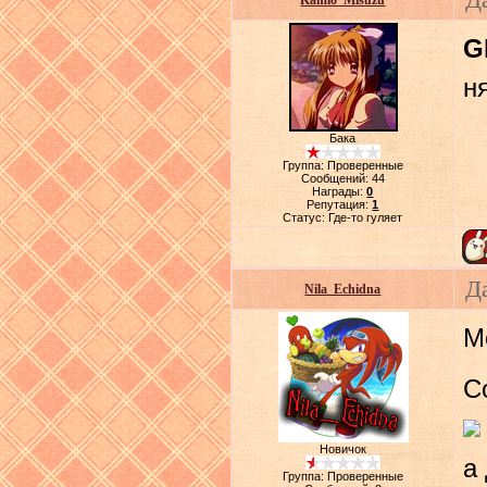
Kamio_Misuzu
G
н
Бака
Группа: Проверенные
Сообщений:
44
Награды:
0
Репутация:
1
Статус:
Где-то гуляет
Д
Nila_Echidna
М
С
Новичок
а
Группа: Проверенные