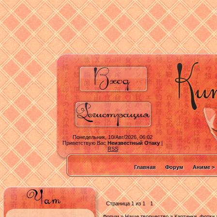
Понедельник, 10/Авг/2026, 06:02
Приветствую Вас
Неизвестный Отаку
|
RSS
Главная
Форум
Аниме >
Страница
1
из
1
1
Форум
»
Наше творчество
»
Картинки, фотки