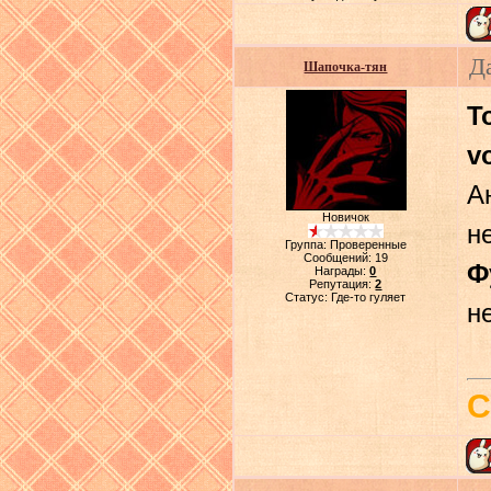
Д
Шапочка-тян
T
v
А
Новичок
не
Группа: Проверенные
Сообщений:
19
Ф
Награды:
0
Репутация:
2
Статус:
Где-то гуляет
не
С