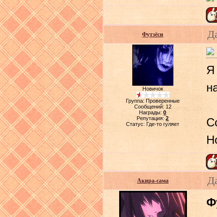
Д
Футзёси
Я
н
Новичок
Группа: Проверенные
Сообщений:
12
Награды:
0
Репутация:
2
С
Статус:
Где-то гуляет
Н
Д
Акира-сама
Ф