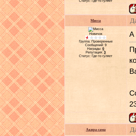
Статус:
Где-то гуляет
Д
Мисса
А
Новичок
Группа: Проверенные
Сообщений:
9
П
Награды:
0
Репутация:
3
Статус:
Где-то гуляет
к
В
С
2
Да
Акира-сама