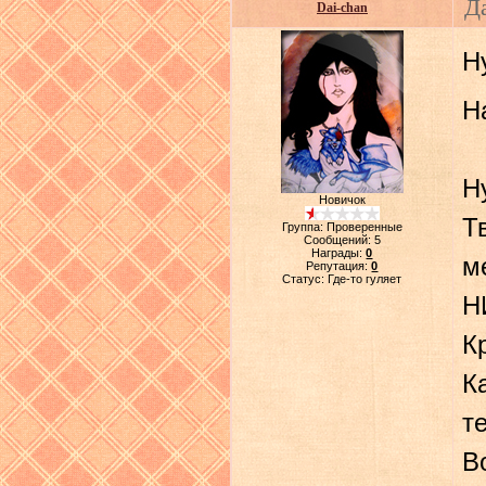
Д
Dai-chan
Н
Н
Н
Новичок
Т
Группа: Проверенные
Сообщений:
5
Награды:
0
м
Репутация:
0
Статус:
Где-то гуляет
Н
К
К
т
В