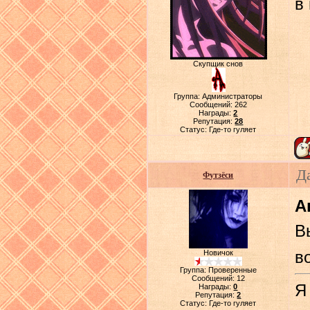
в
Скупщик снов
Группа: Администраторы
Сообщений:
262
Награды:
2
Репутация:
28
Статус:
Где-то гуляет
Д
Футзёси
А
В
в
Новичок
Группа: Проверенные
Сообщений:
12
Я
Награды:
0
Репутация:
2
Статус:
Где-то гуляет