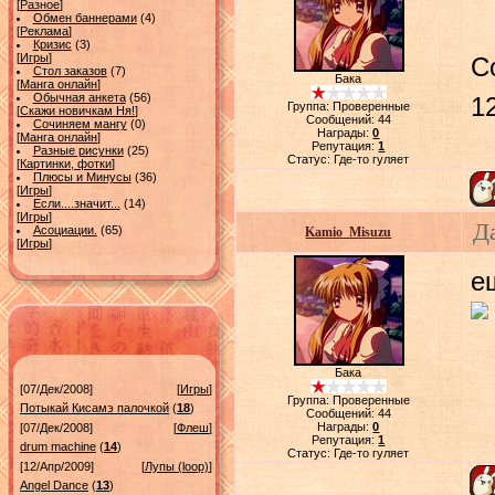
[
Разное
]
Обмен баннерами
(4)
[
Реклама
]
Кризис
(3)
[
Игры
]
С
Стол заказов
(7)
Бака
[
Манга онлайн
]
Обычная анкета
(56)
1
Группа: Проверенные
[
Скажи новичкам Ня!
]
Сообщений:
44
Сочиняем мангу
(0)
Награды:
0
[
Манга онлайн
]
Репутация:
1
Разные рисунки
(25)
Статус:
Где-то гуляет
[
Картинки, фотки
]
Плюсы и Минусы
(36)
[
Игры
]
Если....значит...
(14)
[
Игры
]
Д
Асоциации.
(65)
Kamio_Misuzu
[
Игры
]
е
Бака
[07/Дек/2008]
[
Игры
]
Группа: Проверенные
Потыкай Кисамэ палочкой
(
18
)
Сообщений:
44
Награды:
0
[07/Дек/2008]
[
Флеш
]
Репутация:
1
drum machine
(
14
)
Статус:
Где-то гуляет
[12/Апр/2009]
[
Лупы (loop)
]
Angel Dance
(
13
)