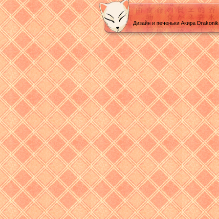
Дизайн и печеньки Акира Drakoni