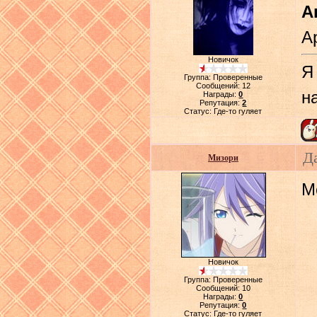
А
А
Новичок
Я
Группа: Проверенные
Сообщений:
12
н
Награды:
0
Репутация:
2
Статус:
Где-то гуляет
Д
Мизори
М
Новичок
Группа: Проверенные
Сообщений:
10
Награды:
0
Репутация:
0
Статус:
Где-то гуляет