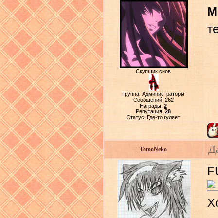
М
т
Скупщик снов
Группа: Администраторы
Сообщений:
262
Награды:
2
Репутация:
28
Статус:
Где-то гуляет
Д
TomoNeko
F
Х