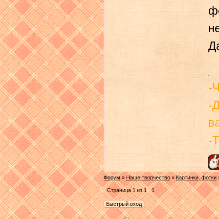
ф
н
Д
-
-
в
-
Форум
»
Наше творчество
»
Картинки, фотки
Страница
1
из
1
1