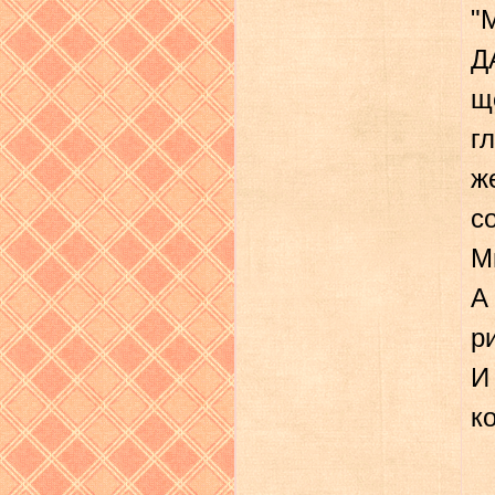
"
Д
щ
г
ж
с
М
А
р
И
к