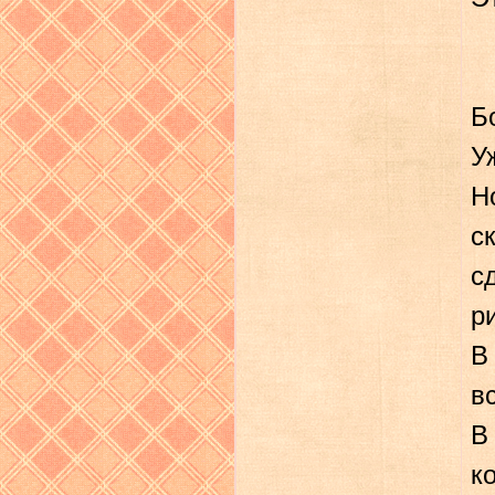
Б
У
Н
с
с
р
В
вс
В
к