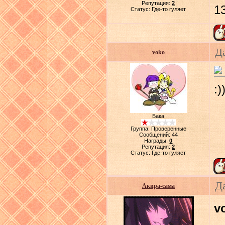
Репутация:
2
1
Статус:
Где-то гуляет
Д
voko
:)
Бака
Группа: Проверенные
Сообщений:
44
Награды:
0
Репутация:
2
Статус:
Где-то гуляет
Д
Акира-сама
v