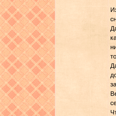
И
с
Д
к
н
т
Д
д
з
В
с
Ч