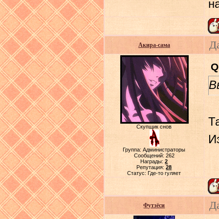
н
Д
Акира-сама
Q
В
Т
Скупщик снов
И
Группа: Администраторы
Сообщений:
262
Награды:
2
Репутация:
28
Статус:
Где-то гуляет
Д
Футзёси