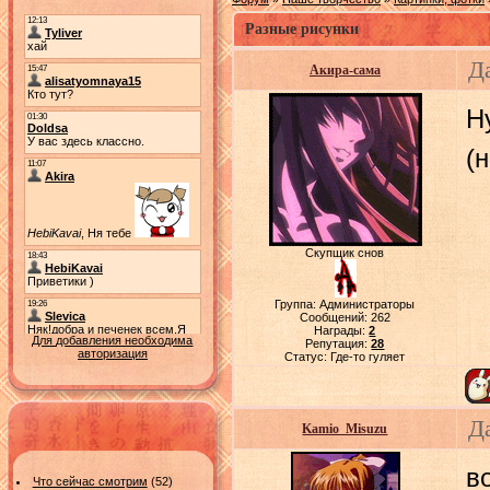
Разные рисунки
Да
Акира-сама
Н
(
Скупщик снов
Группа: Администраторы
Сообщений:
262
Награды:
2
Для добавления необходима
Репутация:
28
авторизация
Статус:
Где-то гуляет
Д
Kamio_Misuzu
в
Что сейчас смотрим
(52)