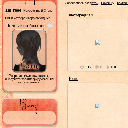
Сортировать по:
Дате
·
Рейтингу
·
Комме
Ня тебе-
Неизвестный Отаку
Фотография 1
Вот и четверг, скоро выходные...
Личные сообщения::
19/Ноя/2008
Чии
517
0
0.0
Гость, мы рады вас видеть.
Нана
Пожалуйста зарегистрируйтесь или
авторизуйтесь!
19/Ноя/2008
Чии