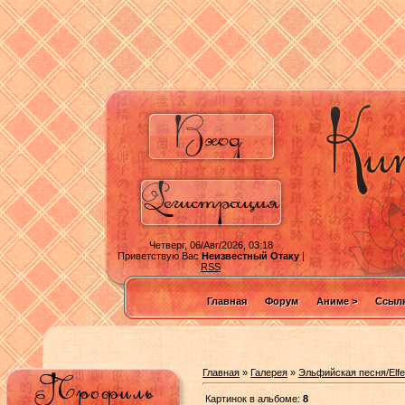
Четверг, 06/Авг/2026, 03:18
Приветствую Вас
Неизвестный Отаку
|
RSS
Главная
Форум
Аниме >
Ссылк
Главная
»
Галерея
»
Эльфийская песня/Elfe
Картинок в альбоме:
8