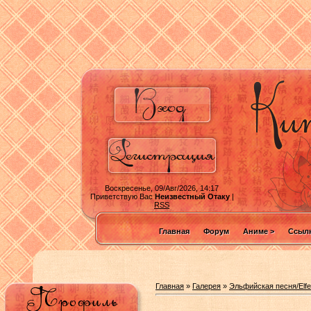
Воскресенье, 09/Авг/2026, 14:17
Приветствую Вас
Неизвестный Отаку
|
RSS
Главная
Форум
Аниме >
Ссылк
Главная
»
Галерея
»
Эльфийская песня/Elfe