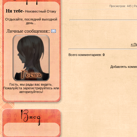
Просмотров: 445 | Ра
Ня тебе-
Неизвестный Отаку
Отдыхайте, последний выходной
день...
Личные сообщения::
« П
Всего комментариев:
0
Добавлять комме
Гость, мы рады вас видеть.
Пожалуйста зарегистрируйтесь или
авторизуйтесь!