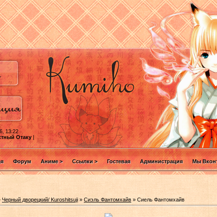
6, 13:22
стный Отаку
|
ая
Форум
Аниме >
Ссылки >
Гостевая
Администрация
Мы Вконт
»
Черный дворецкий/ Kuroshitsuji
»
Сиэль Фантомхайв
» Сиель Фантомхайв