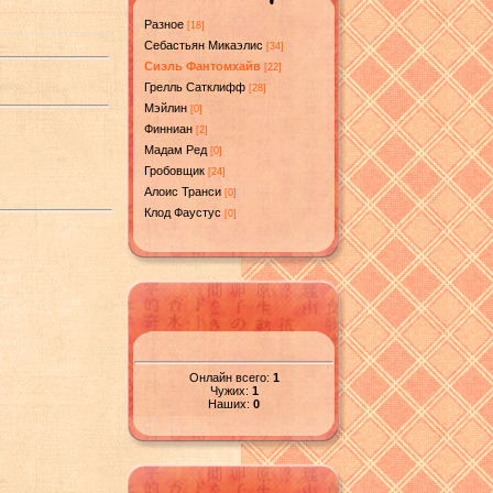
Разное
[18]
Себастьян Микаэлис
[34]
Сиэль Фантомхайв
[22]
Грелль Сатклифф
[28]
Мэйлин
[0]
Финниан
[2]
Мадам Ред
[0]
Гробовщик
[24]
Алоис Транси
[0]
Клод Фаустус
[0]
Онлайн всего:
1
Чужих:
1
Наших:
0