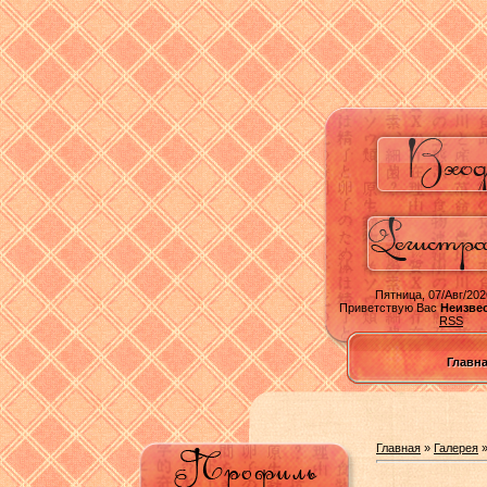
Пятница, 07/Авг/202
Приветствую Вас
Неизве
RSS
Главн
Главная
»
Галерея