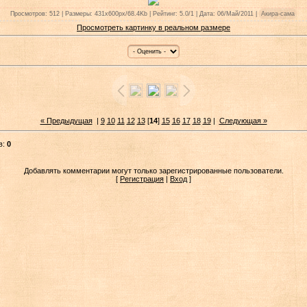
Просмотров: 512 | Размеры: 431x600px/68.4Kb | Рейтинг: 5.0/1 | Дата: 06/Май/2011 |
Акира-сама
Просмотреть картинку в реальном размере
« Предыдущая
|
9
10
11
12
13
[
14
]
15
16
17
18
19
|
Следующая »
в:
0
Добавлять комментарии могут только зарегистрированные пользователи.
[
Регистрация
|
Вход
]